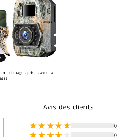
!
bre d'images prises avec la
asse
Avis des clients
0
0