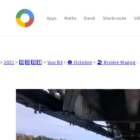
et
passer
au
contenu
Apps
Maths
David
Sherbrooke
Vé
>
2021
>
2️⃣0️⃣2️⃣1️⃣
>
Vue B3
>
🎃 Octobre
>
🏖️ Rivière Magog
-
Passer aux
informations
produits