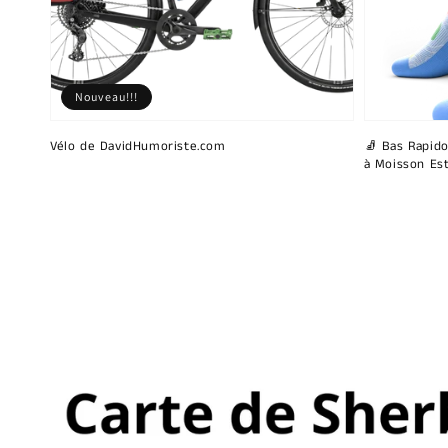
Nouveau!!!
Vélo de DavidHumoriste.com
🧦 Bas Rapido
à Moisson Est