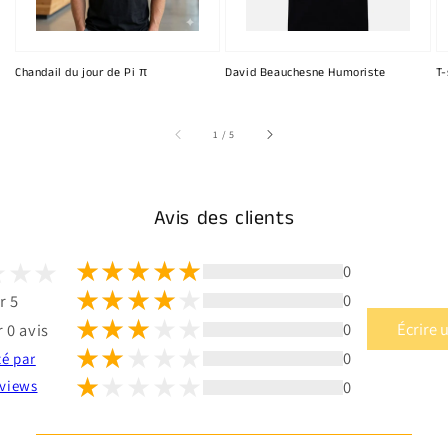
Chandail du jour de Pi π
David Beauchesne Humoriste
T-
sur
1
/
5
Avis des clients
0
0
r 5
0
Écrire 
 0 avis
0
té par
0
views