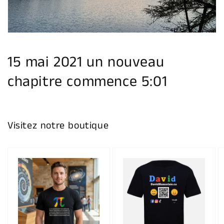
la
vue
de
la
galerie
15 mai 2021 un nouveau
chapitre commence 5:01
Visitez notre boutique