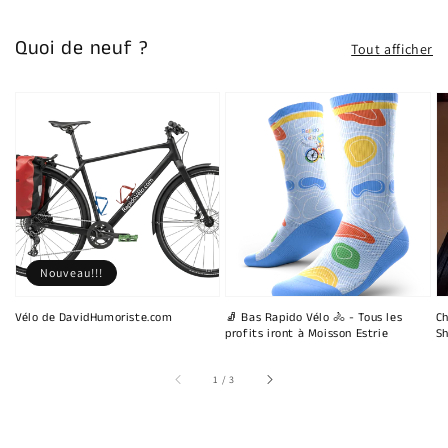
Quoi de neuf ?
Tout afficher
Nouveau!!!
Vélo de DavidHumoriste.com
🧦 Bas Rapido Vélo 🚴 - Tous les
Ch
profits iront à Moisson Estrie
Sh
sur
1
/
3