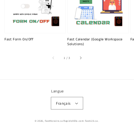
Fast Form On/Off
Fast Calendar (Google Workspace
Fa
Solutions)
sur
1
/
3
Langue
Français
© 2026,
FastHoraire.ca RapidoVélo.com Fast123.ca
.