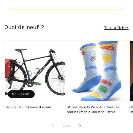
Quoi de neuf ?
Tout afficher
Nouveau!!!
Vélo de DavidHumoriste.com
🧦 Bas Rapido Vélo 🚴 - Tous les
Ch
profits iront à Moisson Estrie
Sh
sur
1
/
3