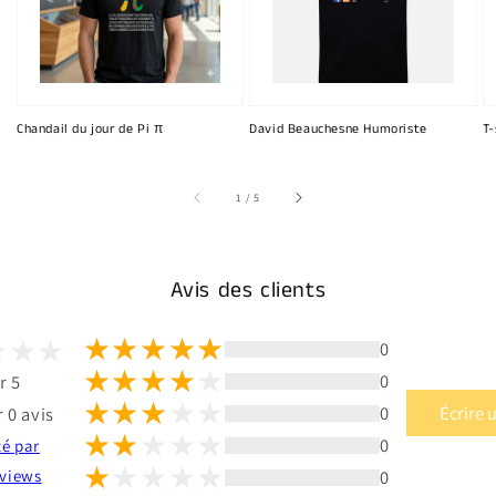
Chandail du jour de Pi π
David Beauchesne Humoriste
T-
sur
1
/
5
Avis des clients
0
0
r 5
0
Écrire 
 0 avis
0
té par
0
views