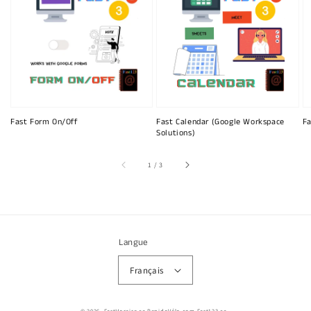
Fast Form On/Off
Fast Calendar (Google Workspace
Fa
Solutions)
sur
1
/
3
Langue
Français
© 2026,
FastHoraire.ca RapidoVélo.com Fast123.ca
.