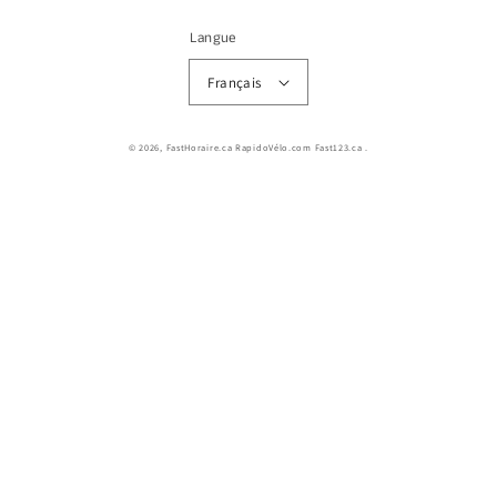
Langue
Français
© 2026,
FastHoraire.ca RapidoVélo.com Fast123.ca
.