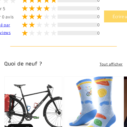
0
r 5
0
Écrire 
 0 avis
0
té par
0
views
Quoi de neuf ?
Tout afficher