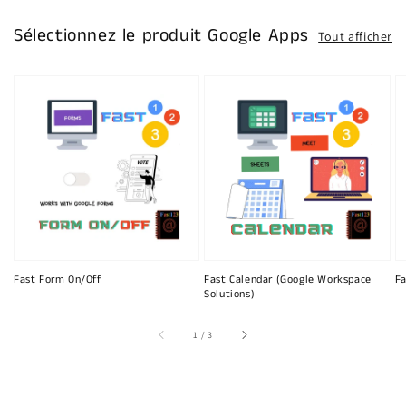
Sélectionnez le produit Google Apps
Tout afficher
Fast Form On/Off
Fast Calendar (Google Workspace
Fa
Solutions)
sur
1
/
3