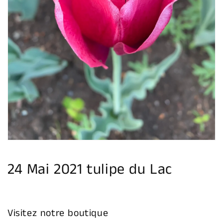
Ouvrir
1
des
supports
multimédia
dans
la
vue
de
la
galerie
24 Mai 2021 tulipe du Lac
Visitez notre boutique