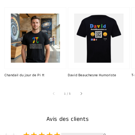
Chandail du jour de Pi π
David Beauchesne Humoriste
T-
sur
1
/
5
Avis des clients
0