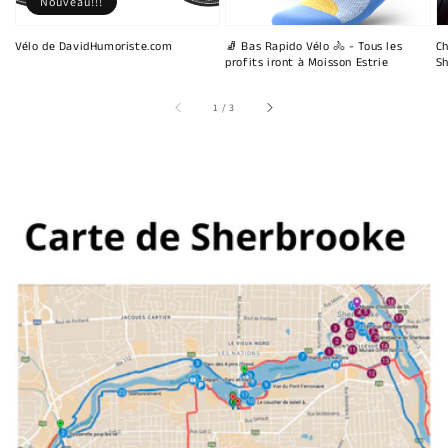
Nouveau!!!
Vélo de DavidHumoriste.com
🧦 Bas Rapido Vélo 🚴 - Tous les
Ch
profits iront à Moisson Estrie
Sh
sur
1
/
3