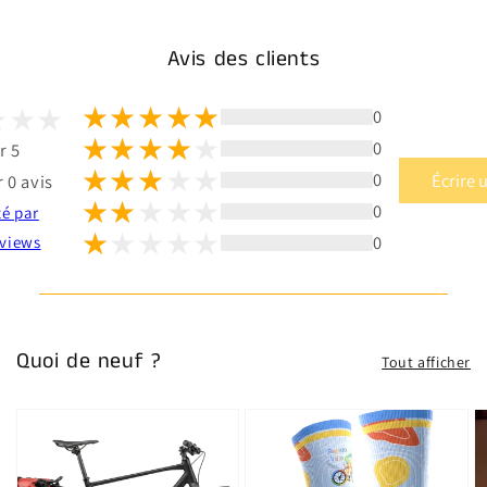
Avis des clients
0
0
r 5
0
Écrire 
 0 avis
0
té par
0
views
Quoi de neuf ?
Tout afficher