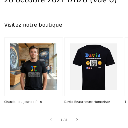
26 octobre 2021 17h20 (Vue 0)
galerie
Visitez notre boutique
Chandail du jour de Pi π
David Beauchesne Humoriste
T-
sur
1
/
5