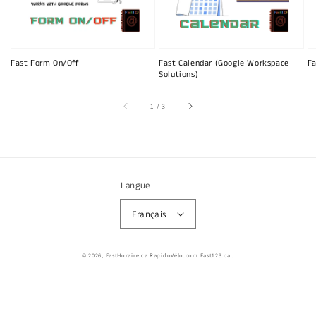
Fast Form On/Off
Fast Calendar (Google Workspace
Fa
Solutions)
sur
1
/
3
Langue
Français
© 2026,
FastHoraire.ca RapidoVélo.com Fast123.ca
.