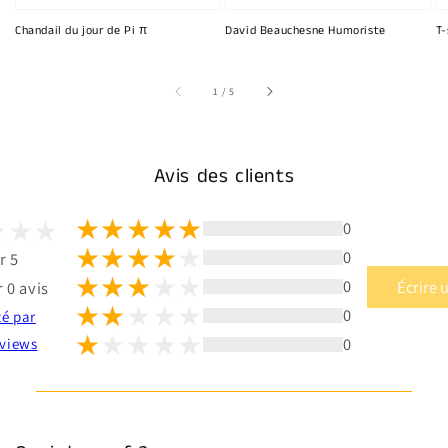
Chandail du jour de Pi π
David Beauchesne Humoriste
T-
sur
1
/
5
Avis des clients
0
0
r 5
0
Écrire 
 0 avis
0
té par
0
views