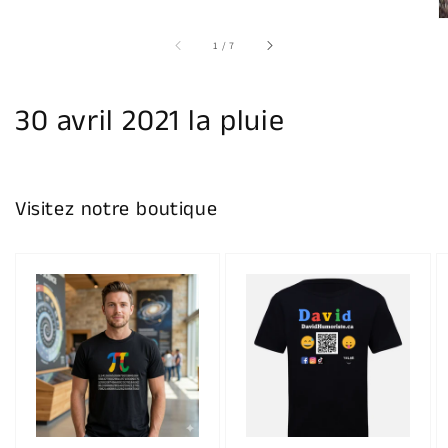
sur
1
/
7
30 avril 2021 la pluie
Visitez notre boutique