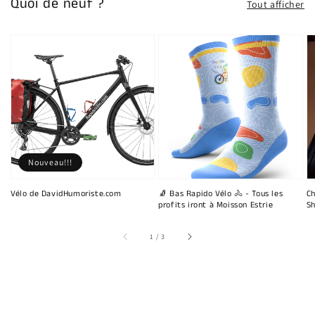
Quoi de neuf ?
Tout afficher
Nouveau!!!
Vélo de DavidHumoriste.com
🧦 Bas Rapido Vélo 🚴 - Tous les
Ch
profits iront à Moisson Estrie
Sh
sur
1
/
3