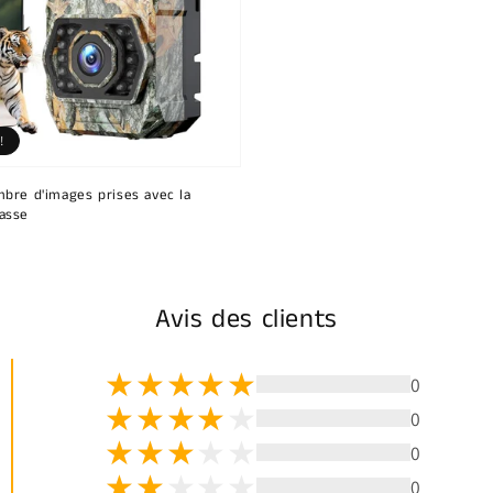
!
bre d'images prises avec la
asse
Avis des clients
0
0
0
0