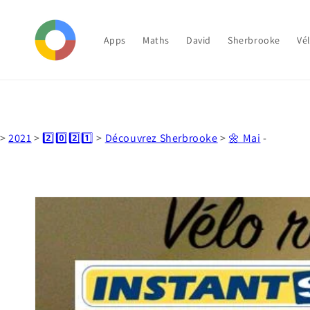
et
passer
au
contenu
Apps
Maths
David
Sherbrooke
Vé
>
2021
>
2️⃣0️⃣2️⃣1️⃣
>
Découvrez Sherbrooke
>
🌼 Mai
-
Passer aux
informations
produits