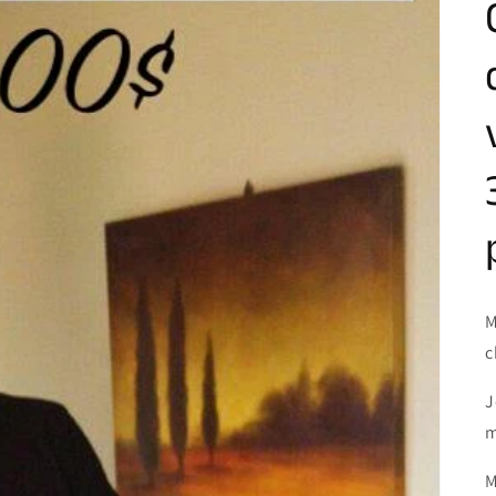
M
c
J
m
M