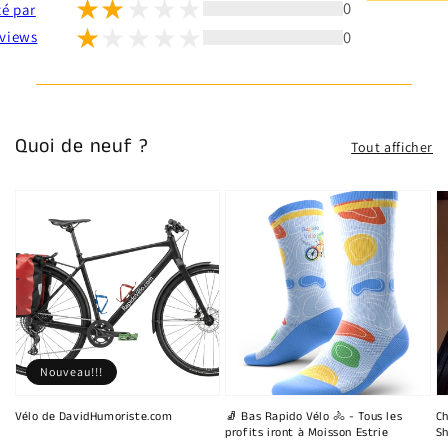
0
té par
0
views
Quoi de neuf ?
Tout afficher
Nouveau!!!
Vélo de DavidHumoriste.com
🧦 Bas Rapido Vélo 🚴 - Tous les
Ch
profits iront à Moisson Estrie
Sh