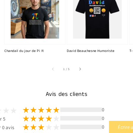
Chandail du jour de Pi π
David Beauchesne Humoriste
T-
sur
1
/
5
Avis des clients
0
0
r 5
0
Écrire 
 0 avis