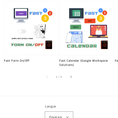
Fast Form On/Off
Fast Calendar (Google Workspace
Fa
Solutions)
sur
1
/
3
Langue
Français