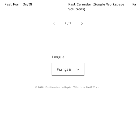
Fast Form On/Off
Fast Calendar (Google Workspace
Fa
Solutions)
sur
1
/
3
Langue
Français
© 2026,
FastHoraire.ca RapidoVélo.com Fast123.ca
.