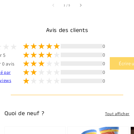
sur
1
/
5
Avis des clients
0
0
r 5
0
Écrire 
 0 avis
0
té par
0
views
Quoi de neuf ?
Tout afficher