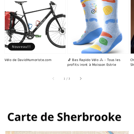
Nouveau!!!
Vélo de DavidHumoriste.com
🧦 Bas Rapido Vélo 🚴 - Tous les
Ch
profits iront à Moisson Estrie
Sh
sur
1
/
3