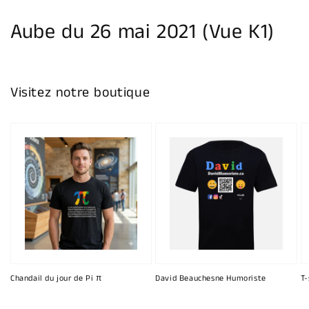
la
galerie
Aube du 26 mai 2021 (Vue K1)
Visitez notre boutique
Chandail du jour de Pi π
David Beauchesne Humoriste
T-