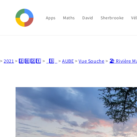
et
passer
au
contenu
Apps
Maths
David
Sherbrooke
Vé
>
2021
>
2️⃣0️⃣2️⃣1️⃣
>
_3️⃣_
>
AUBE
>
Vue Souche
>
🏖️ Rivière 
Passer aux
informations
produits