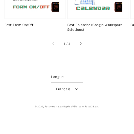
Fast Form On/Off
Fast Calendar (Google Workspace
Fa
Solutions)
sur
1
/
3
Langue
Français
© 2026,
FastHoraire.ca RapidoVélo.com Fast123.ca
.