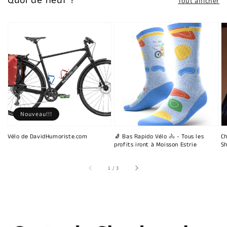
Quoi de neuf ?
Tout afficher
Nouveau!!!
Vélo de DavidHumoriste.com
🧦 Bas Rapido Vélo 🚴 - Tous les
Ch
profits iront à Moisson Estrie
Sh
sur
1
/
3