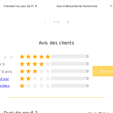
Chandail du jour de Pi π
David Beauchesne Humoriste
T-
sur
1
/
5
Avis des clients
0
0
r 5
0
Écrire 
 0 avis
0
té par
0
views