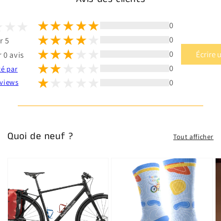
0
0
r 5
0
Écrire 
 0 avis
0
té par
0
views
Quoi de neuf ?
Tout afficher