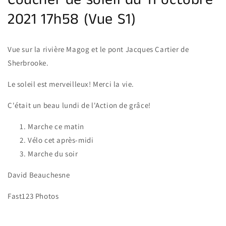
Coucher de soleil du 11 octobre
galerie
2021 17h58 (Vue S1)
Vue sur la rivière Magog et le pont Jacques Cartier de
Sherbrooke.
Le soleil est merveilleux! Merci la vie.
C'était un beau lundi de l'Action de grâce!
Marche ce matin
Vélo cet après-midi
Marche du soir
David Beauchesne
Fast123 Photos