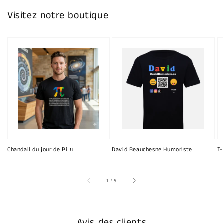
Visitez notre boutique
Chandail du jour de Pi π
David Beauchesne Humoriste
T-
sur
1
/
5
Avis des clients