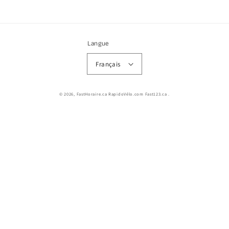
Langue
Français
© 2026,
FastHoraire.ca RapidoVélo.com Fast123.ca
.