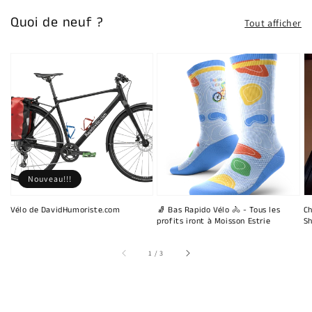
Quoi de neuf ?
Tout afficher
Nouveau!!!
Vélo de DavidHumoriste.com
🧦 Bas Rapido Vélo 🚴 - Tous les
Ch
profits iront à Moisson Estrie
Sh
sur
1
/
3