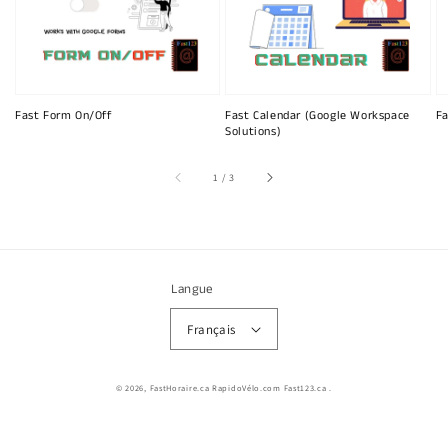
Fast Form On/Off
Fast Calendar (Google Workspace
Fa
Solutions)
sur
1
/
3
Langue
Français
© 2026,
FastHoraire.ca RapidoVélo.com Fast123.ca
.