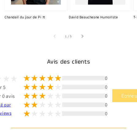
Chandail du jour de Pi π
David Beauchesne Humoriste
T-
sur
1
/
5
Avis des clients
0
0
r 5
0
Écrire 
 0 avis
0
té par
0
views