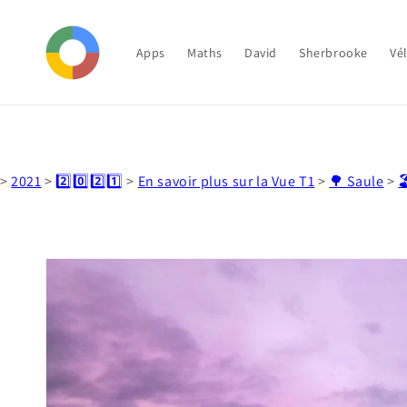
et
passer
au
contenu
Apps
Maths
David
Sherbrooke
Vé
>
2021
>
2️⃣0️⃣2️⃣1️⃣
>
En savoir plus sur la Vue T1
>
🌳 Saule
>

Passer aux
informations
produits