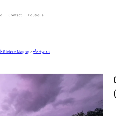
lo
Contact
Boutique
️ Rivière Magog
>
🚰 Hydro
-