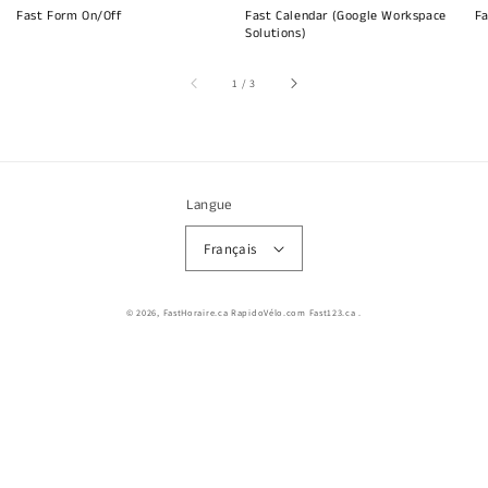
Fast Form On/Off
Fast Calendar (Google Workspace
Fa
Solutions)
sur
1
/
3
Langue
Français
© 2026,
FastHoraire.ca RapidoVélo.com Fast123.ca
.