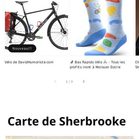
Nouveau!!!
Vélo de DavidHumoriste.com
🧦 Bas Rapido Vélo 🚴 - Tous les
Ch
profits iront à Moisson Estrie
Sh
sur
1
/
3