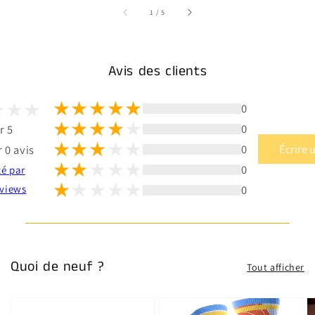
sur
1
/
5
Avis des clients
0
0
r 5
0
Écrire 
 0 avis
0
té par
0
views
Quoi de neuf ?
Tout afficher