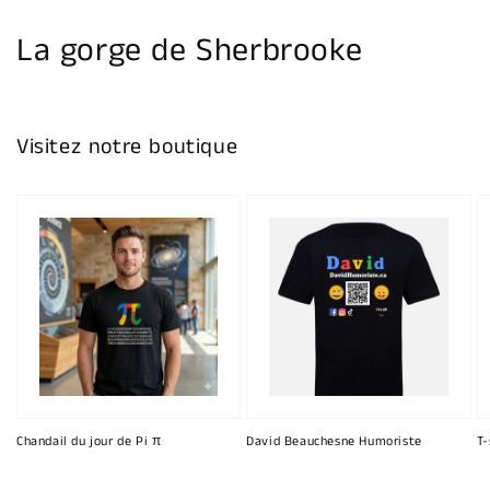
la
galerie
La gorge de Sherbrooke
Visitez notre boutique
Chandail du jour de Pi π
David Beauchesne Humoriste
T-