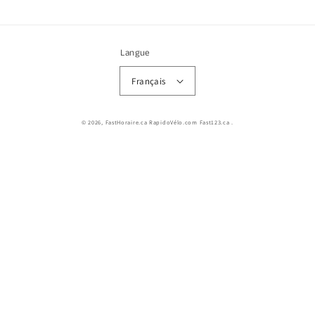
Langue
Français
© 2026,
FastHoraire.ca RapidoVélo.com Fast123.ca
.