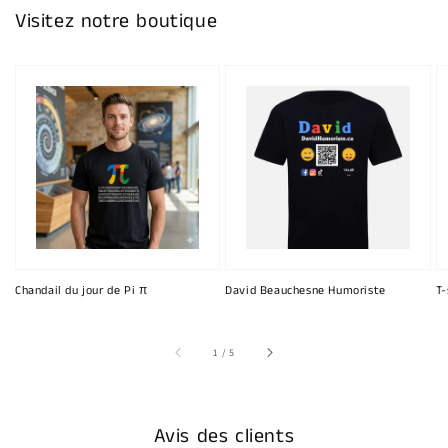
Visitez notre boutique
Chandail du jour de Pi π
David Beauchesne Humoriste
T-
sur
1
/
5
Avis des clients