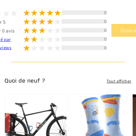
0
0
r 5
0
Écrire 
 0 avis
0
té par
0
views
Quoi de neuf ?
Tout afficher