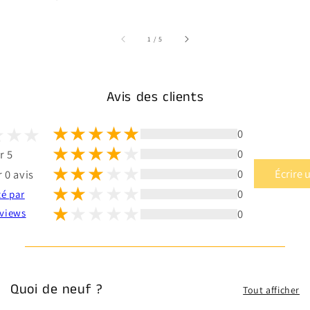
sur
1
/
5
Avis des clients
0
0
r 5
0
Écrire 
 0 avis
0
té par
0
views
Quoi de neuf ?
Tout afficher