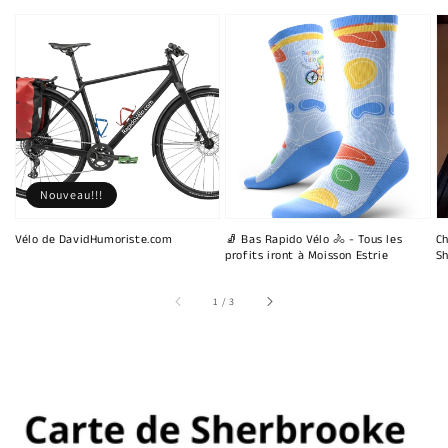
Nouveau!!!
Vélo de DavidHumoriste.com
🧦 Bas Rapido Vélo 🚴 - Tous les
Ch
profits iront à Moisson Estrie
Sh
sur
1
/
3