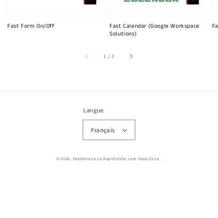
Fast Form On/Off
Fast Calendar (Google Workspace
Fa
Solutions)
sur
1
/
3
Langue
Français
© 2026,
FastHoraire.ca RapidoVélo.com Fast123.ca
.