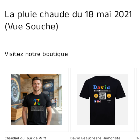
la
galerie
La pluie chaude du 18 mai 2021
(Vue Souche)
Visitez notre boutique
Chandail du jour de Pi π
David Beauchesne Humoriste
T-