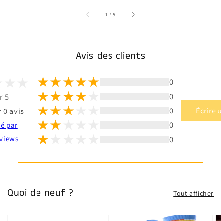
sur
1
/
5
Avis des clients
0
0
r 5
0
Écrire 
 0 avis
0
té par
0
views
Quoi de neuf ?
Tout afficher