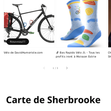
Nouveau!!!
Vélo de DavidHumoriste.com
🧦 Bas Rapido Vélo 🚴 - Tous les
Ch
profits iront à Moisson Estrie
Sh
sur
1
/
3