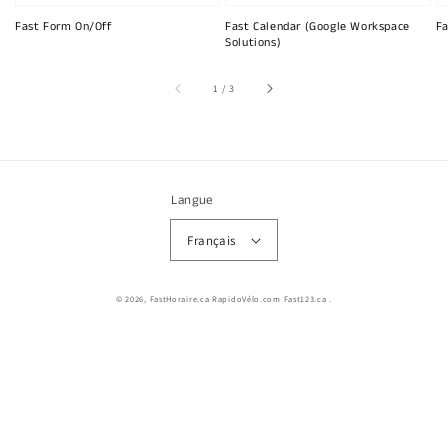
Fast Form On/Off
Fast Calendar (Google Workspace
Fa
Solutions)
sur
1
/
3
Langue
Français
© 2026,
FastHoraire.ca RapidoVélo.com Fast123.ca
.