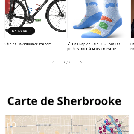
Nouveau!!!
Vélo de DavidHumoriste.com
🧦 Bas Rapido Vélo 🚴 - Tous les
Ch
profits iront à Moisson Estrie
Sh
sur
1
/
3