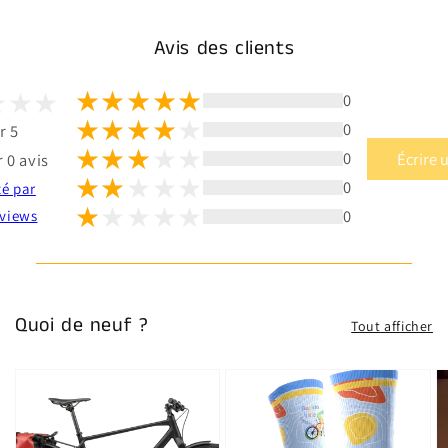
Avis des clients
0
0
r 5
0
Écrire 
 0 avis
0
té par
0
views
Quoi de neuf ?
Tout afficher