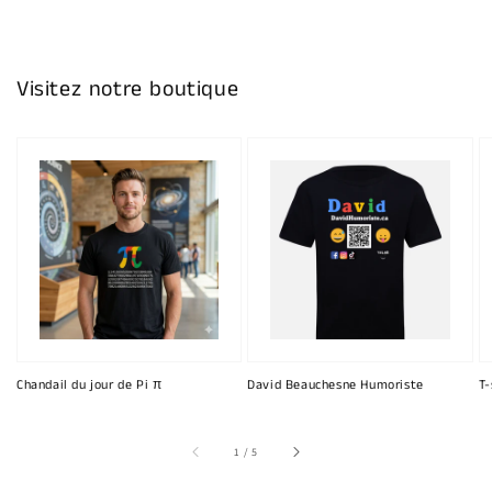
Visitez notre boutique
Chandail du jour de Pi π
David Beauchesne Humoriste
T-
sur
1
/
5