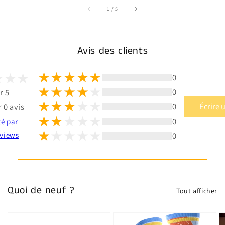
sur
1
/
5
Avis des clients
0
0
r 5
0
Écrire 
 0 avis
0
té par
0
views
Quoi de neuf ?
Tout afficher