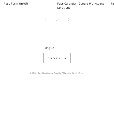
Fast Form On/Off
Fast Calendar (Google Workspace
Fa
Solutions)
sur
1
/
3
Langue
Français
© 2026,
FastHoraire.ca RapidoVélo.com Fast123.ca
.