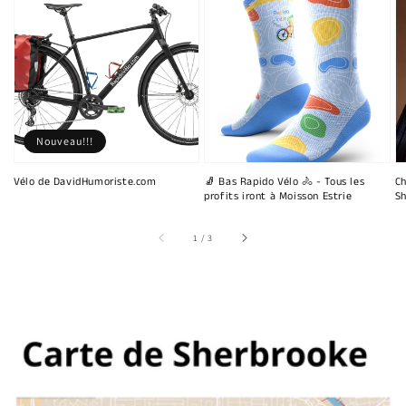
Nouveau!!!
Vélo de DavidHumoriste.com
🧦 Bas Rapido Vélo 🚴 - Tous les
Ch
profits iront à Moisson Estrie
Sh
sur
1
/
3