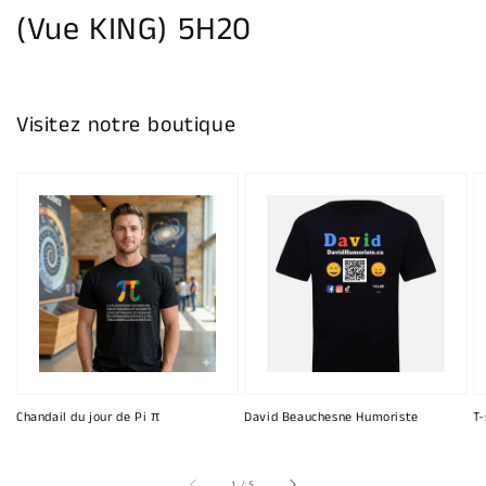
(Vue KING) 5H20
Visitez notre boutique
Chandail du jour de Pi π
David Beauchesne Humoriste
T-
sur
1
/
5