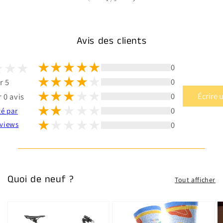
Avis des clients
0
0
r 5
0
Écrire 
 0 avis
0
té par
0
views
Quoi de neuf ?
Tout afficher