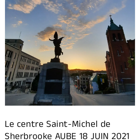
Ouvrir
1
des
supports
multimédia
dans
la
vue
de
la
galerie
Le centre Saint-Michel de
Sherbrooke AUBE 18 JUIN 2021