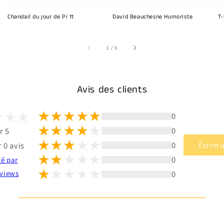
Chandail du jour de Pi π
David Beauchesne Humoriste
T-
sur
1
/
5
Avis des clients
0
0
r 5
0
Écrire 
 0 avis
0
té par
0
views