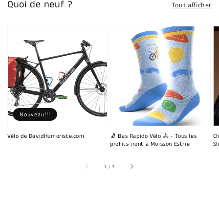
Quoi de neuf ?
Tout afficher
Nouveau!!!
Vélo de DavidHumoriste.com
🧦 Bas Rapido Vélo 🚴 - Tous les
Ch
profits iront à Moisson Estrie
Sh
sur
1
/
3