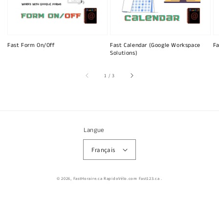
Fast Form On/Off
Fast Calendar (Google Workspace
Fa
Solutions)
sur
1
/
3
Langue
Français
© 2026,
FastHoraire.ca RapidoVélo.com Fast123.ca
.