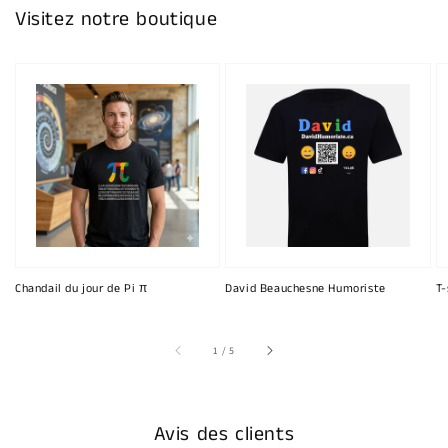
Visitez notre boutique
Chandail du jour de Pi π
David Beauchesne Humoriste
T-
sur
1
/
5
Avis des clients