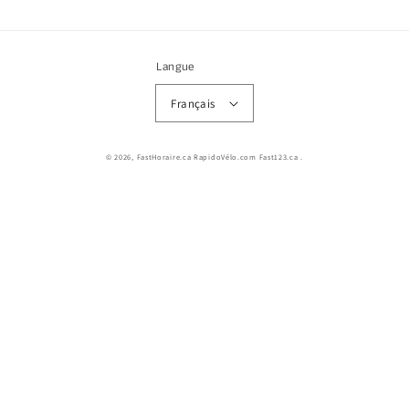
Langue
Français
© 2026,
FastHoraire.ca RapidoVélo.com Fast123.ca
.