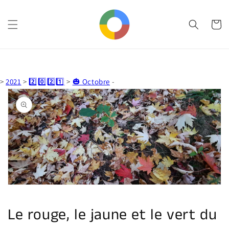
et
passer
au
Panier
contenu
>
2021
>
2️⃣0️⃣2️⃣1️⃣
>
🎃 Octobre
-
Passer aux
informations
produits
Ouvrir
1
des
supports
multimédia
dans
la
vue
de
Le rouge, le jaune et le vert du
la
galerie