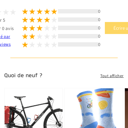
0
0
r 5
0
Écrire 
 0 avis
0
té par
0
views
Quoi de neuf ?
Tout afficher