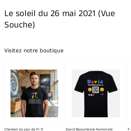
la
galerie
Le soleil du 26 mai 2021 (Vue
Souche)
Visitez notre boutique
Chandail du jour de Pi π
David Beauchesne Humoriste
T-