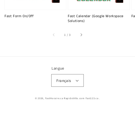
Fast Form On/Off
Fast Calendar (Google Workspace
Fa
Solutions)
sur
1
/
3
Langue
Français
© 2026,
FastHoraire.ca RapidoVélo.com Fast123.ca
.