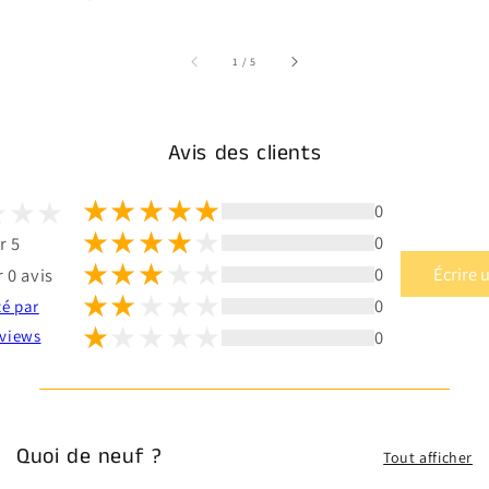
sur
1
/
5
Avis des clients
0
0
r 5
0
Écrire 
 0 avis
0
té par
0
views
Quoi de neuf ?
Tout afficher