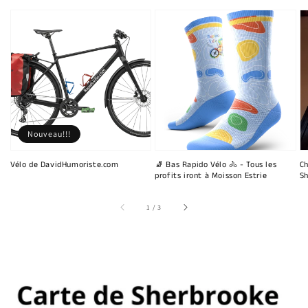
Nouveau!!!
Vélo de DavidHumoriste.com
🧦 Bas Rapido Vélo 🚴 - Tous les
Ch
profits iront à Moisson Estrie
Sh
sur
1
/
3