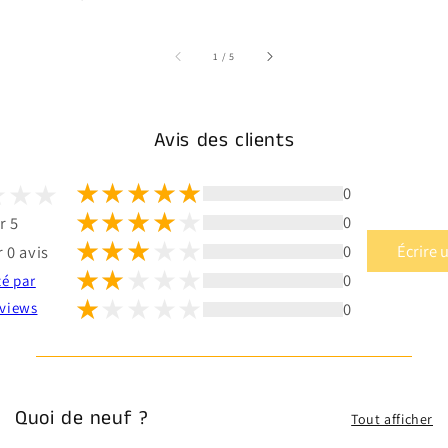
sur
1
/
5
Avis des clients
0
0
r 5
0
Écrire 
 0 avis
0
té par
0
views
Quoi de neuf ?
Tout afficher