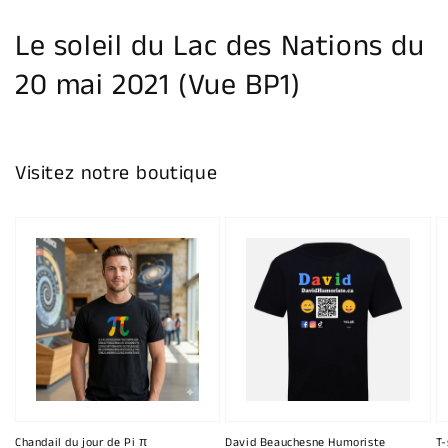
la
galerie
Le soleil du Lac des Nations du
20 mai 2021 (Vue BP1)
Visitez notre boutique
Chandail du jour de Pi π
David Beauchesne Humoriste
T-