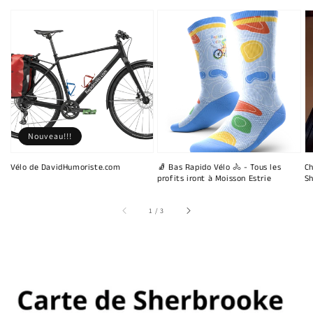
Nouveau!!!
Vélo de DavidHumoriste.com
🧦 Bas Rapido Vélo 🚴 - Tous les
Ch
profits iront à Moisson Estrie
Sh
sur
1
/
3