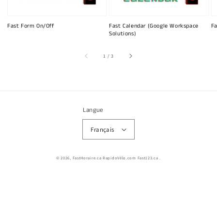
Fast Form On/Off
Fast Calendar (Google Workspace
Fa
Solutions)
sur
1
/
3
Langue
Français
© 2026,
FastHoraire.ca RapidoVélo.com Fast123.ca
.