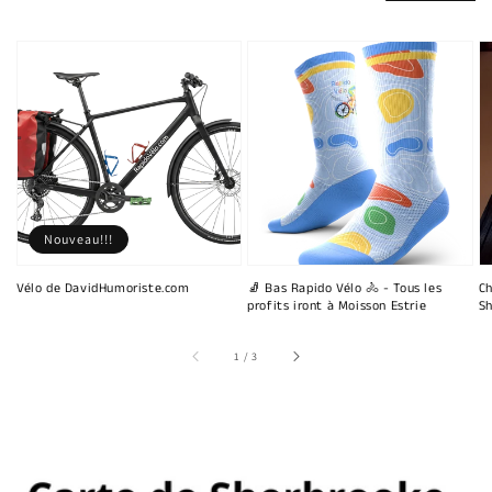
Nouveau!!!
Vélo de DavidHumoriste.com
🧦 Bas Rapido Vélo 🚴 - Tous les
Ch
profits iront à Moisson Estrie
Sh
sur
1
/
3