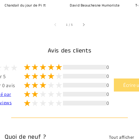
Chandail du jour de Pi π
David Beauchesne Humoriste
T-
sur
1
/
5
Avis des clients
0
0
r 5
0
Écrire 
 0 avis
0
té par
0
views
Quoi de neuf ?
Tout afficher