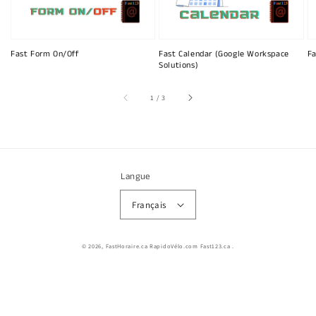
Fast Form On/Off
Fast Calendar (Google Workspace
Fa
Solutions)
sur
1
/
3
Langue
Français
© 2026,
FastHoraire.ca RapidoVélo.com Fast123.ca
.