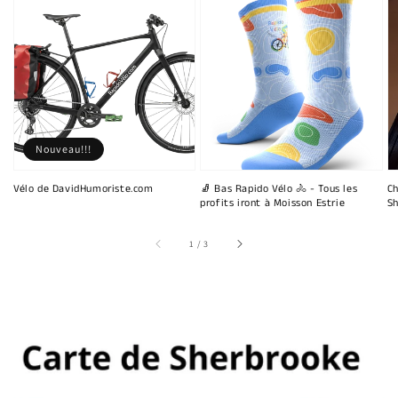
Nouveau!!!
Vélo de DavidHumoriste.com
🧦 Bas Rapido Vélo 🚴 - Tous les
Ch
profits iront à Moisson Estrie
Sh
sur
1
/
3