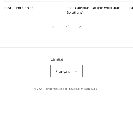
Fast Form On/Off
Fast Calendar (Google Workspace
Fa
Solutions)
sur
1
/
3
Langue
Français
© 2026,
FastHoraire.ca RapidoVélo.com Fast123.ca
.