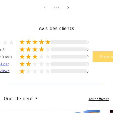
sur
1
/
5
Avis des clients
0
0
r 5
0
Écrire 
 0 avis
0
té par
0
views
Quoi de neuf ?
Tout afficher