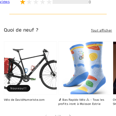
0
views
Quoi de neuf ?
Tout afficher
Nouveau!!!
Vélo de DavidHumoriste.com
🧦 Bas Rapido Vélo 🚴 - Tous les
Ch
profits iront à Moisson Estrie
Sh
sur
1
/
3