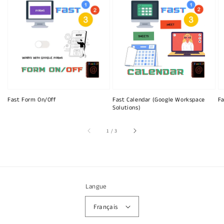
Fast Form On/Off
Fast Calendar (Google Workspace
Fa
Solutions)
sur
1
/
3
Langue
Français