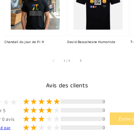
Chandail du jour de Pi π
David Beauchesne Humoriste
T-
sur
1
/
5
Avis des clients
0
0
r 5
0
Écrire 
 0 avis
0
té par