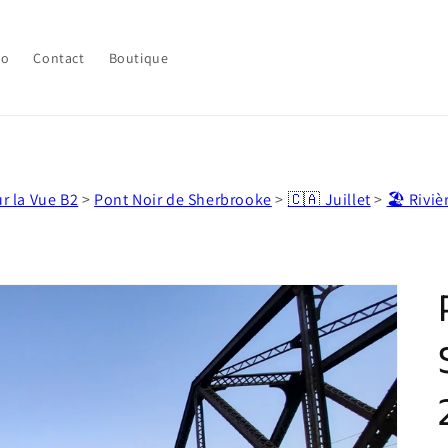
lo
Contact
Boutique
ur la Vue B2
>
Pont Noir de Sherbrooke
>
🇨🇦 Juillet
>
🏖️ Rivi