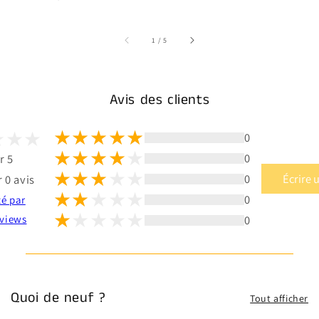
sur
1
/
5
Avis des clients
0
0
r 5
0
Écrire 
 0 avis
0
té par
0
views
Quoi de neuf ?
Tout afficher