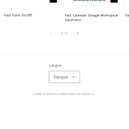
Fast Form On/Off
Fast Calendar (Google Workspace
Fa
Solutions)
sur
1
/
3
Langue
Français
© 2026,
FastHoraire.ca RapidoVélo.com Fast123.ca
.