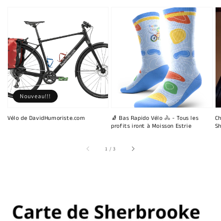
Nouveau!!!
Vélo de DavidHumoriste.com
🧦 Bas Rapido Vélo 🚴 - Tous les
Ch
profits iront à Moisson Estrie
Sh
sur
1
/
3