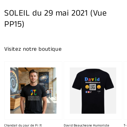
la
galerie
SOLEIL du 29 mai 2021 (Vue
PP15)
Visitez notre boutique
Chandail du jour de Pi π
David Beauchesne Humoriste
T-