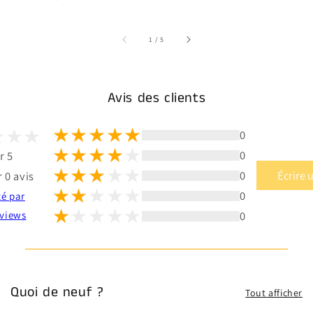
sur
1
/
5
Avis des clients
0
0
r 5
0
Écrire 
 0 avis
0
té par
0
views
Quoi de neuf ?
Tout afficher