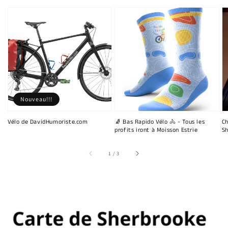
Nouveau!!!
Vélo de DavidHumoriste.com
🧦 Bas Rapido Vélo 🚴 - Tous les
Ch
profits iront à Moisson Estrie
Sh
sur
1
/
3