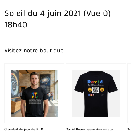
la
galerie
Soleil du 4 juin 2021 (Vue 0)
18h40
Visitez notre boutique
Chandail du jour de Pi π
David Beauchesne Humoriste
T-