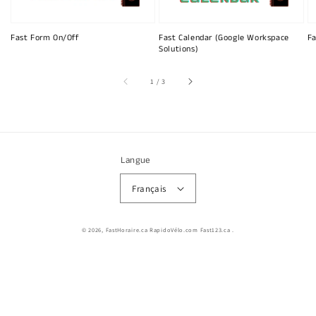
Fast Form On/Off
Fast Calendar (Google Workspace
Fa
Solutions)
sur
1
/
3
Langue
Français
© 2026,
FastHoraire.ca RapidoVélo.com Fast123.ca
.