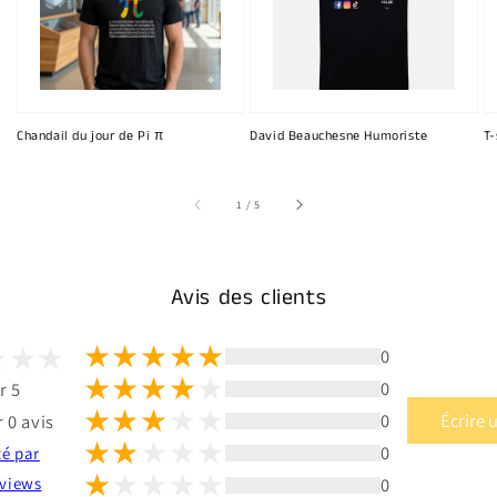
Chandail du jour de Pi π
David Beauchesne Humoriste
T-
sur
1
/
5
Avis des clients
0
0
r 5
0
Écrire 
 0 avis
0
té par
0
views