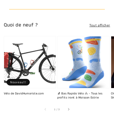
Quoi de neuf ?
Tout afficher
Nouveau!!!
Vélo de DavidHumoriste.com
🧦 Bas Rapido Vélo 🚴 - Tous les
Ch
profits iront à Moisson Estrie
Sh
sur
1
/
3