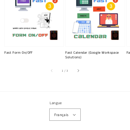
Fast Form On/Off
Fast Calendar (Google Workspace
Fa
Solutions)
sur
1
/
3
Langue
Français