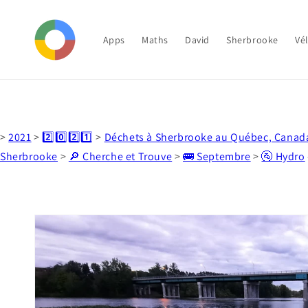
et
passer
au
contenu
Apps
Maths
David
Sherbrooke
Vé
>
2021
>
2️⃣0️⃣2️⃣1️⃣
>
Déchets à Sherbrooke au Québec, Canad
Sherbrooke
>
🔎 Cherche et Trouve
>
🚌 Septembre
>
🚰 Hydro
Passer aux
informations
produits