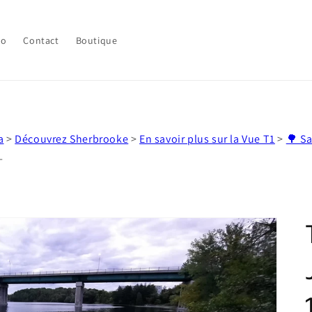
lo
Contact
Boutique
a
>
Découvrez Sherbrooke
>
En savoir plus sur la Vue T1
>
🌳 S
-