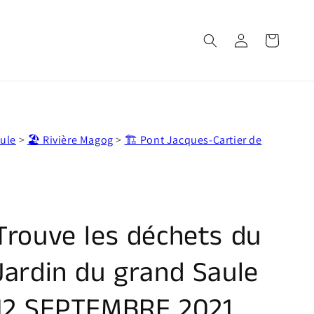
Connexion
Panier
aule
>
🏖️ Rivière Magog
>
🏗️ Pont Jacques-Cartier de
Trouve les déchets du
Jardin du grand Saule
12 SEPTEMBRE 2021